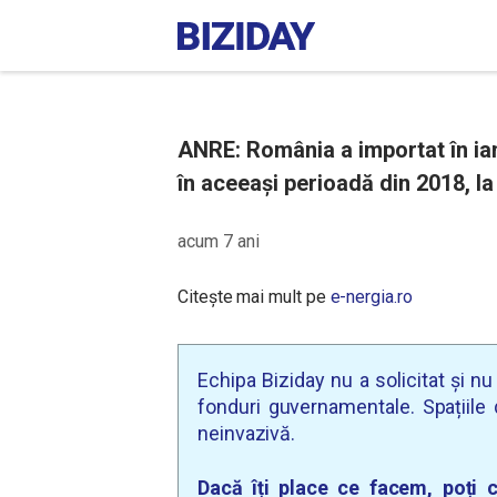
ANRE: România a importat în ia
în aceeași perioadă din 2018, l
acum 7 ani
Citește mai mult pe
e-nergia.ro
Echipa Biziday nu a solicitat și n
fonduri guvernamentale. Spațiile d
neinvazivă.
Dacă îți place ce facem, poți c