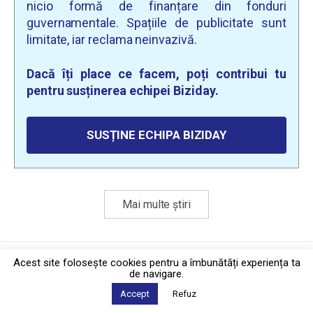
nicio formă de finanțare din fonduri
guvernamentale. Spațiile de publicitate sunt
limitate, iar reclama neinvazivă.
Dacă îți place ce facem, poți contribui tu
pentru susținerea echipei Biziday.
SUSȚINE ECHIPA BIZIDAY
Mai multe știri
Politica de confidențialitate
·
Contact
Acest site foloseşte cookies pentru a îmbunătăți experiența ta
2026 © Biziday
de navigare.
Accept
Refuz