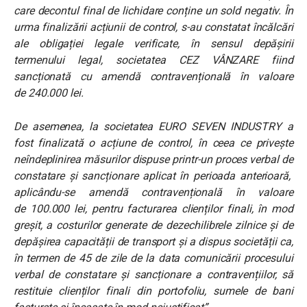
care decontul final de lichidare conține un sold negativ. În
urma finalizării acțiunii de control, s-au constatat încălcări
ale obligației legale verificate, în sensul depășirii
termenului legal, societatea CEZ VÂNZARE fiind
sancționată cu amendă contravențională în valoare
de 240.000 lei.
De asemenea, la societatea EURO SEVEN INDUSTRY a
fost finalizată o acțiune de control, în ceea ce privește
neîndeplinirea măsurilor dispuse printr-un proces verbal de
constatare și sancționare aplicat în perioada anterioară,
aplicându-se amendă contravențională în valoare
de 100.000 lei, pentru facturarea clienților finali, în mod
greșit, a costurilor generate de dezechilibrele zilnice și de
depășirea capacității de transport și a dispus societății ca,
în termen de 45 de zile de la data comunicării procesului
verbal de constatare și sancționare a contravențiilor, să
restituie clienților finali din portofoliu, sumele de bani