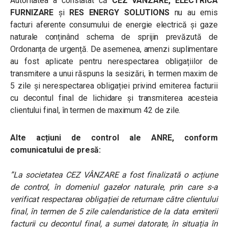
Autoritatea a constatat că
CEZ VÂNZARE, ELECTRICA
FURNIZARE
și
RES ENERGY SOLUTIONS
nu au emis
facturi aferente consumului de energie electrică și gaze
naturale conținând schema de sprijin prevăzută de
Ordonanța de urgență. De asemenea, a
menzi suplimentare
au fost aplicate pentru nerespectarea obligațiilor de
transmitere a unui răspuns la sesizări, în termen maxim de
5 zile și nerespectarea
obligației privind emiterea facturii
cu decontul final de lichidare şi transmiterea acesteia
clientului final, în termen de maximum 42 de zile.
Alte acțiuni de control ale ANRE, conform
comunicatului de presă:
”
La societatea CEZ VÂNZARE a fost finalizată o acțiune
de control, în domeniul gazelor naturale, prin care s-a
verificat respectarea obligației de returnare către clientului
final, în termen de 5 zile calendaristice de la data emiterii
facturii cu decontul final, a sumei datorate, în situația în