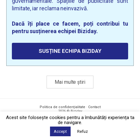
guvernamentale. Spațiile de publicitate sunt
limitate, iar reclama neinvazivă.
Dacă îți place ce facem, poți contribui tu
pentru susținerea echipei Biziday.
SUSȚINE ECHIPA BIZIDAY
Mai multe știri
Politica de confidențialitate
·
Contact
2026 © Biziday
Acest site foloseşte cookies pentru a îmbunătăți experiența ta
de navigare.
Accept
Refuz