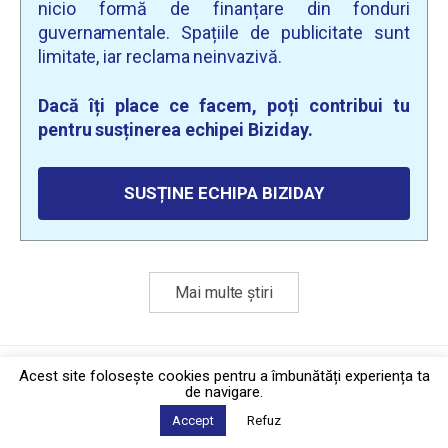
nicio formă de finanțare din fonduri
guvernamentale. Spațiile de publicitate sunt
limitate, iar reclama neinvazivă.
Dacă îți place ce facem, poți contribui tu
pentru susținerea echipei Biziday.
SUSȚINE ECHIPA BIZIDAY
Mai multe știri
Politica de confidențialitate
·
Contact
Acest site foloseşte cookies pentru a îmbunătăți experiența ta
2026 © Biziday
de navigare.
Accept
Refuz