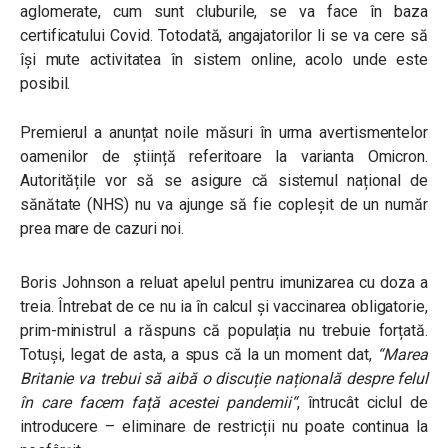
aglomerate, cum sunt cluburile, se va face în baza
certificatului Covid. Totodată, angajatorilor li se va cere să
își mute activitatea în sistem online, acolo unde este
posibil.
Premierul a anunțat noile măsuri în urma avertismentelor
oamenilor de știință referitoare la varianta Omicron.
Autoritățile vor să se asigure că sistemul național de
sănătate (NHS) nu va ajunge să fie copleșit de un număr
prea mare de cazuri noi.
Boris Johnson a reluat apelul pentru imunizarea cu doza a
treia. Întrebat de ce nu ia în calcul și vaccinarea obligatorie,
prim-ministrul a răspuns că populația nu trebuie forțată.
Totuși, legat de asta, a spus că la un moment dat,
“
Marea
Britanie va trebui să aibă o discuție națională despre felul
în care facem față acestei pandemii
“
, întrucât ciclul de
introducere – eliminare de restricții nu poate continua la