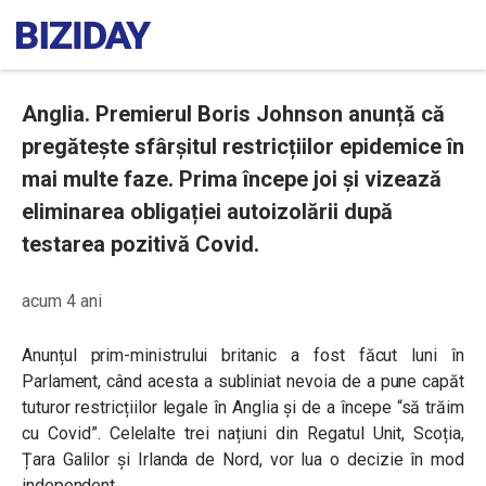
Anglia. Premierul Boris Johnson anunță că
pregătește sfârșitul restricțiilor epidemice în
mai multe faze. Prima începe joi și vizează
eliminarea obligației autoizolării după
testarea pozitivă Covid.
acum 4 ani
Anunțul prim-ministrului britanic a fost făcut luni în
Parlament, când acesta a subliniat nevoia de a pune capăt
tuturor restricțiilor legale în Anglia și de a începe “să trăim
cu Covid”. Celelalte trei națiuni din Regatul Unit, Scoția,
Țara Galilor și Irlanda de Nord, vor lua o decizie în mod
independent.