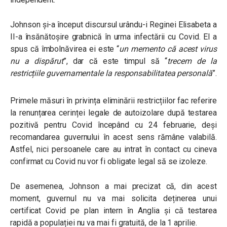
Johnson și-a început discursul urându-i Reginei Elisabeta a
II-a însănătoșire grabnică în urma infectării cu Covid. El a
spus că îmbolnăvirea ei este “
un memento că acest virus
nu a dispărut
”, dar că este timpul să “
trecem de la
restricțiile guvernamentale la responsabilitatea personală
”.
Primele măsuri în privința eliminării restricțiilor fac referire
la renunțarea cerinței legale de autoizolare după testarea
pozitivă pentru Covid începând cu 24 februarie, deși
recomandarea guvernului în acest sens rămâne valabilă.
Astfel, nici persoanele care au intrat în contact cu cineva
confirmat cu Covid nu vor fi obligate legal să se izoleze.
De asemenea, Johnson a mai precizat că, din acest
moment, guvernul nu va mai solicita deținerea unui
certificat Covid pe plan intern în Anglia și că testarea
rapidă a populației nu va mai fi gratuită, de la 1 aprilie.