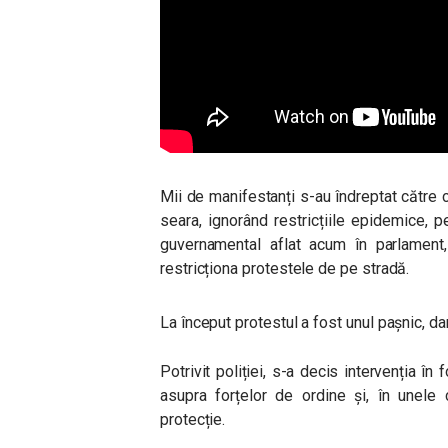
Mii de manifestanți s-au îndreptat către ce
seara, ignorând restricțiile epidemice, 
guvernamental aflat acum în parlament,
restricționa protestele de pe stradă.
La început protestul a fost unul pașnic, da
Potrivit poliției, s-a decis intervenția în
asupra forțelor de ordine și, în unele 
protecție.