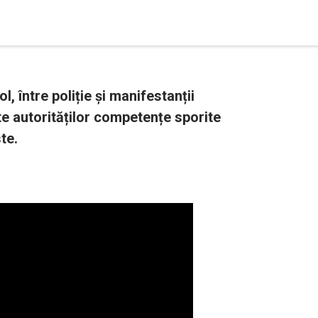
ol, între poliție și manifestanții
te autorităților competențe sporite
te.