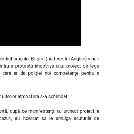
ntrul orașului Bristol (sud-vestul Angliei) vineri
pentru a protesta împotriva unui proiect de lege
 care ar da poliției noi competențe pentru a
r ulterior atmosfera s-a schimbat.
 forță, după ce manifestanții au aruncat proiectile
cazuri, au încercat să le smulgă scuturile de