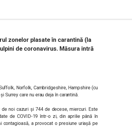
rul zonelor plasate în carantină (la
 tulpini de coronavirus. Măsura intră
Suffolk, Norfolk, Cambridgeshire, Hampshire (cu
și Surrey care nu erau deja în carantină.
 de noi cazuri și 744 de decese, miercuri. Este
e de COVID-19 într-o zi, din aprilie până în
ai contagioasă, a provocat o presiune uriașă pe