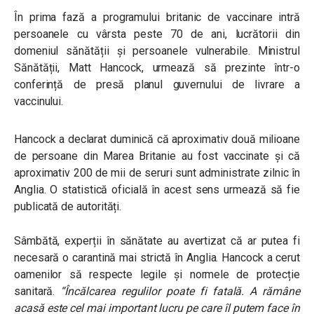
În prima fază a programului britanic de vaccinare intră
persoanele cu vârsta peste 70 de ani, lucrătorii din
domeniul sănătății și persoanele vulnerabile. Ministrul
Sănătății, Matt Hancock, urmează să prezinte într-o
conferință de presă planul guvernului de livrare a
vaccinului.
Hancock a declarat duminică că aproximativ două milioane
de persoane din Marea Britanie au fost vaccinate și că
aproximativ 200 de mii de seruri sunt administrate zilnic în
Anglia. O statistică oficială în acest sens urmează să fie
publicată de autorități.
Sâmbătă, experții în sănătate au avertizat că ar putea fi
necesară o carantină mai strictă în Anglia. Hancock a cerut
oamenilor să respecte legile și normele de protecție
sanitară.
“
Încălcarea regulilor poate fi fatală. A rămâne
acasă este cel mai important lucru pe care îl putem face în