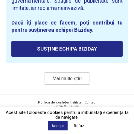
guvernamentale. Spațiile de publicitate sunt
limitate, iar reclama neinvazivă.
Dacă îți place ce facem, poți contribui tu
pentru susținerea echipei Biziday.
SUSȚINE ECHIPA BIZIDAY
Mai multe știri
Politica de confidențialitate
·
Contact
2026 © Biziday
Acest site foloseşte cookies pentru a îmbunătăți experiența ta
de navigare.
Accept
Refuz