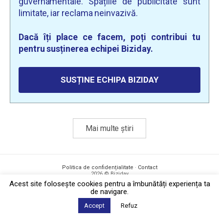
guvernamentale. Spațiile de publicitate sunt
limitate, iar reclama neinvazivă.
Dacă îți place ce facem, poți contribui tu
pentru susținerea echipei Biziday.
SUSȚINE ECHIPA BIZIDAY
Mai multe știri
Politica de confidențialitate
·
Contact
2026 © Biziday
Acest site foloseşte cookies pentru a îmbunătăți experiența ta
de navigare.
Accept
Refuz