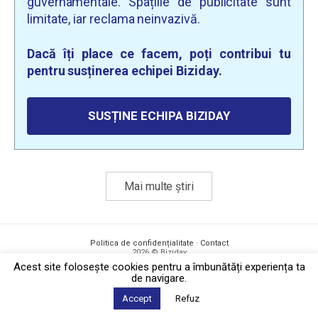
guvernamentale. Spațiile de publicitate sunt
limitate, iar reclama neinvazivă.
Dacă îți place ce facem, poți contribui tu
pentru susținerea echipei Biziday.
SUSȚINE ECHIPA BIZIDAY
Mai multe știri
Politica de confidențialitate
·
Contact
2026 © Biziday
Acest site foloseşte cookies pentru a îmbunătăți experiența ta
de navigare.
Accept
Refuz