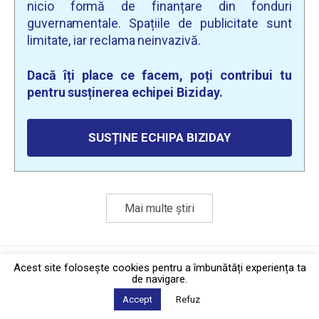
nicio formă de finanțare din fonduri
guvernamentale. Spațiile de publicitate sunt
limitate, iar reclama neinvazivă.
Dacă îți place ce facem, poți contribui tu
pentru susținerea echipei Biziday.
SUSȚINE ECHIPA BIZIDAY
Mai multe știri
Politica de confidențialitate
·
Contact
Acest site foloseşte cookies pentru a îmbunătăți experiența ta
2026 © Biziday
de navigare.
Accept
Refuz