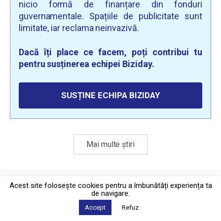
nicio formă de finanțare din fonduri
guvernamentale. Spațiile de publicitate sunt
limitate, iar reclama neinvazivă.
Dacă îți place ce facem, poți contribui tu
pentru susținerea echipei Biziday.
SUSȚINE ECHIPA BIZIDAY
Mai multe știri
Politica de confidențialitate
·
Contact
Acest site foloseşte cookies pentru a îmbunătăți experiența ta
2026 © Biziday
de navigare.
Accept
Refuz