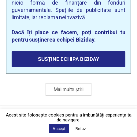
nicio formă de finanțare din fonduri
guvernamentale. Spațiile de publicitate sunt
limitate, iar reclama neinvazivă.
Dacă îți place ce facem, poți contribui tu
pentru susținerea echipei Biziday.
SUSȚINE ECHIPA BIZIDAY
Mai multe știri
Politica de confidențialitate
·
Contact
Acest site foloseşte cookies pentru a îmbunătăți experiența ta
2026 © Biziday
de navigare.
Accept
Refuz