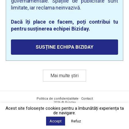
guvernamentale. Spațiile de publicitate sunt
limitate, iar reclama neinvazivă.
Dacă îți place ce facem, poți contribui tu
pentru susținerea echipei Biziday.
SUSȚINE ECHIPA BIZIDAY
Mai multe știri
Politica de confidențialitate
·
Contact
2026 © Biziday
Acest site foloseşte cookies pentru a îmbunătăți experiența ta
de navigare.
Accept
Refuz