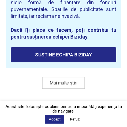
nicio formă de finanțare din fonduri
guvernamentale. Spațiile de publicitate sunt
limitate, iar reclama neinvazivă.
Dacă îți place ce facem, poți contribui tu
pentru susținerea echipei Biziday.
SUSȚINE ECHIPA BIZIDAY
Mai multe știri
Politica de confidențialitate
·
Contact
Acest site foloseşte cookies pentru a îmbunătăți experiența ta
2026 © Biziday
de navigare.
Accept
Refuz