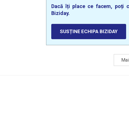
Dacă îți place ce facem, poți c
Biziday.
SUSȚINE ECHIPA BIZIDAY
Mai 