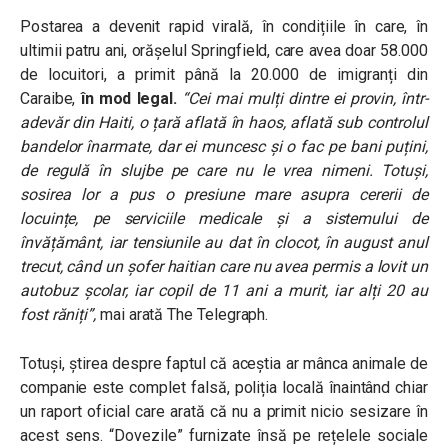
Postarea a devenit rapid virală, în condițiile în care, în
ultimii patru ani, orășelul Springfield, care avea doar 58.000
de locuitori, a primit până la 20.000 de imigranți din
Caraibe,
în mod legal.
“Cei mai mulți dintre ei provin, într-
adevăr din Haiti, o țară aflată în haos, aflată sub controlul
bandelor înarmate, dar ei muncesc și o fac pe bani puțini,
de regulă în slujbe pe care nu le vrea nimeni. Totuși,
sosirea lor a pus o presiune mare asupra cererii de
locuințe, pe serviciile medicale și a sistemului de
învățământ, iar tensiunile au dat în clocot, în august anul
trecut, când un șofer haitian care nu avea permis a lovit un
autobuz școlar, iar copil de 11 ani a murit, iar alți 20 au
fost răniți”,
mai arată The Telegraph.
Totuși, știrea despre faptul că aceștia ar mânca animale de
companie este complet falsă, poliția locală înaintând chiar
un raport oficial care arată că nu a primit nicio sesizare în
acest sens. “Dovezile” furnizate însă pe rețelele sociale