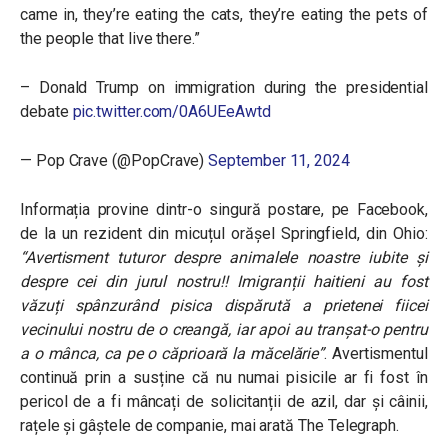
came in, they’re eating the cats, they’re eating the pets of
the people that live there.”
– Donald Trump on immigration during the presidential
debate
pic.twitter.com/0A6UEeAwtd
— Pop Crave (@PopCrave)
September 11, 2024
Informația provine dintr-o singură postare, pe Facebook,
de la un rezident din micuțul orășel Springfield, din Ohio:
“Avertisment tuturor despre animalele noastre iubite și
despre cei din jurul nostru!! Imigranții haitieni au fost
văzuți spânzurând pisica dispărută a prietenei fiicei
vecinului nostru de o creangă, iar apoi au tranșat-o pentru
a o mânca, ca pe o căprioară la măcelărie”
. Avertismentul
continuă prin a susține că nu numai pisicile ar fi fost în
pericol de a fi mâncați de solicitanții de azil, dar și câinii,
rațele și gâștele de companie, mai arată The Telegraph.