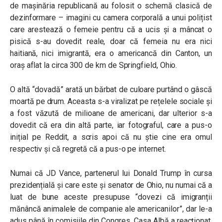
de mașinăria republicană au folosit o schemă clasică de
dezinformare – imagini cu camera corporală a unui polițist
care arestează o femeie pentru că a ucis și a mâncat o
pisică s-au dovedit reale, doar că femeia nu era nici
haitiană, nici imigrantă, era o americancă din Canton, un
oraș aflat la circa 300 de km de Springfield, Ohio.
O altă “dovadă” arată un bărbat de culoare purtând o gâscă
moartă pe drum. Aceasta s-a viralizat pe rețelele sociale și
a fost văzută de milioane de americani, dar ulterior s-a
dovedit că era din altă parte, iar fotograful, care a pus-o
inițial pe Reddit, a scris apoi că nu știe cine era omul
respectiv și că regretă că a pus-o pe internet.
Numai că JD Vance, partenerul lui Donald Trump în cursa
prezidențială și care este și senator de Ohio, nu numai că a
luat de bune aceste presupuse “dovezi că imigranții
mănâncă animalele de companie ale americanilor”, dar le-a
adus până în comisiile din Congres. Casa Albă a reacționat,