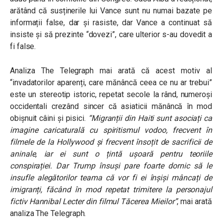
arătând că susținerile lui Vance sunt nu numai bazate pe
informații false, dar și rasiste, dar Vance a continuat să
insiste și să prezinte “dovezi”, care ulterior s-au dovedit a
fi false.
Analiza The Telegraph mai arată că acest motiv al
“invadatorilor aparenți, care mănâncă ceea ce nu ar trebui”
este un stereotip istoric, repetat secole la rând, numeroși
occidentali crezând sincer că asiaticii mănâncă în mod
obișnuit câini și pisici.
“Migranții din Haiti sunt asociați ca
imagine caricaturală cu spiritismul vodoo, frecvent în
filmele de la Hollywood și frecvent însoțit de sacrificii de
aninale, iar ei sunt o țintă ușoară pentru teoriile
conspirației. Dar Trump însuși pare foarte dornic să le
insufle alegătorilor teama că vor fi ei înșiși mâncați de
imigranți, făcând în mod repetat trimitere la personajul
fictiv Hannibal Lecter din filmul Tăcerea Mieilor”
, mai arată
analiza The Telegraph.