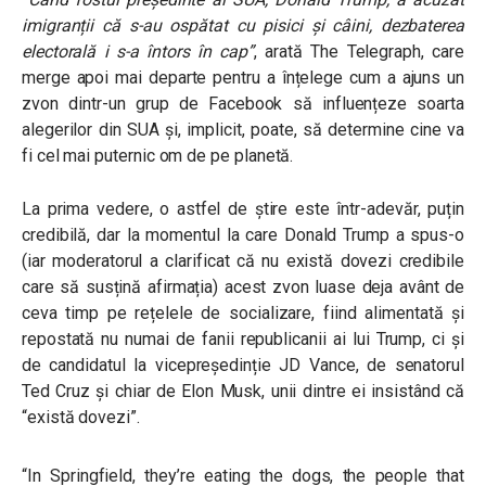
imigranții că s-au ospătat cu pisici și câini, dezbaterea
electorală i s-a întors în cap”
, arată The Telegraph, care
merge apoi mai departe pentru a înțelege cum a ajuns un
zvon dintr-un grup de Facebook să influențeze soarta
alegerilor din SUA și, implicit, poate, să determine cine va
fi cel mai puternic om de pe planetă.
La prima vedere, o astfel de știre este într-adevăr, puțin
credibilă, dar la momentul la care Donald Trump a spus-o
(iar moderatorul a clarificat că nu există dovezi credibile
care să susțină afirmația) acest zvon luase deja avânt de
ceva timp pe rețelele de socializare, fiind alimentată și
repostată nu numai de fanii republicanii ai lui Trump, ci și
de candidatul la vicepreședinție JD Vance, de senatorul
Ted Cruz și chiar de Elon Musk, unii dintre ei insistând că
“există dovezi”.
“In Springfield, they’re eating the dogs, the people that