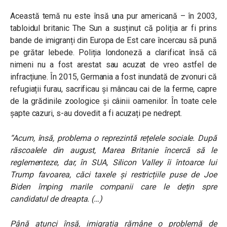
Această temă nu este însă una pur americană – în 2003,
tabloidul britanic The Sun a susținut că poliția ar fi prins
bande de imigranți din Europa de Est care încercau să pună
pe grătar lebede. Poliția londoneză a clarificat însă că
nimeni nu a fost arestat sau acuzat de vreo astfel de
infracțiune. În 2015, Germania a fost inundată de zvonuri că
refugiații furau, sacrificau și mâncau cai de la ferme, capre
de la grădinile zoologice și câinii oamenilor. În toate cele
șapte cazuri, s-au dovedit a fi acuzați pe nedrept.
“Acum, însă, problema o reprezintă rețelele sociale. După
răscoalele din august, Marea Britanie încercă să le
reglementeze, dar, în SUA, Silicon Valley îi întoarce lui
Trump favoarea, căci taxele și restricțiile puse de Joe
Biden împing marile companii care le dețin spre
candidatul de dreapta. (…)
Până atunci însă, imigrația rămâne o problemă de