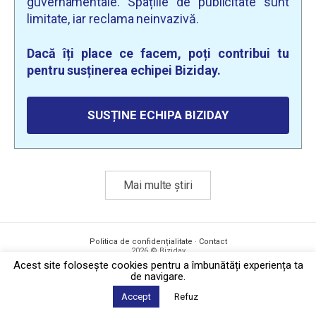
guvernamentale. Spațiile de publicitate sunt
limitate, iar reclama neinvazivă.
Dacă îți place ce facem, poți contribui tu
pentru susținerea echipei Biziday.
SUSȚINE ECHIPA BIZIDAY
Mai multe știri
Politica de confidențialitate
·
Contact
2026 © Biziday
Acest site foloseşte cookies pentru a îmbunătăți experiența ta
de navigare.
Accept
Refuz