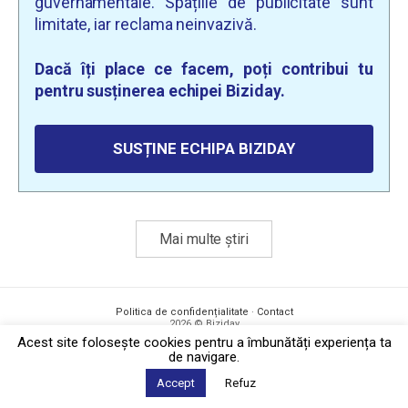
guvernamentale. Spațiile de publicitate sunt
limitate, iar reclama neinvazivă.
Dacă îți place ce facem, poți contribui tu
pentru susținerea echipei Biziday.
SUSȚINE ECHIPA BIZIDAY
Mai multe știri
Politica de confidențialitate
·
Contact
2026 © Biziday
Acest site foloseşte cookies pentru a îmbunătăți experiența ta
de navigare.
Accept
Refuz