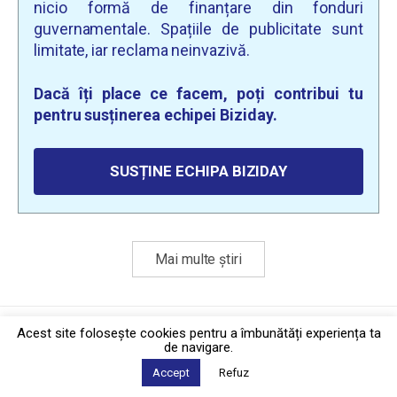
nicio formă de finanțare din fonduri
guvernamentale. Spațiile de publicitate sunt
limitate, iar reclama neinvazivă.
Dacă îți place ce facem, poți contribui tu
pentru susținerea echipei Biziday.
SUSȚINE ECHIPA BIZIDAY
Mai multe știri
Politica de confidențialitate
·
Contact
Acest site foloseşte cookies pentru a îmbunătăți experiența ta
2026 © Biziday
de navigare.
Accept
Refuz