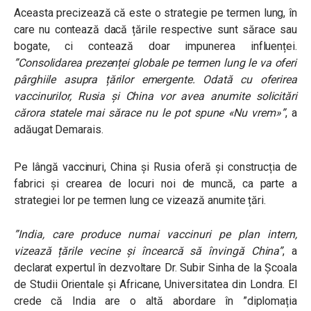
Aceasta precizează că este o strategie pe termen lung, în
care nu contează dacă țările respective sunt sărace sau
bogate, ci contează doar impunerea influenței.
”Consolidarea prezenței globale pe termen lung le va oferi
pârghiile asupra țărilor emergente. Odată cu oferirea
vaccinurilor, Rusia și China vor avea anumite solicitări
cărora statele mai sărace nu le pot spune «Nu vrem»”
, a
adăugat Demarais.
Pe lângă vaccinuri, China și Rusia oferă și construcția de
fabrici și crearea de locuri noi de muncă, ca parte a
strategiei lor pe termen lung ce vizează anumite țări.
”India, care produce numai vaccinuri pe plan intern,
vizează țările vecine și încearcă să învingă China”
, a
declarat expertul în dezvoltare Dr. Subir Sinha de la Școala
de Studii Orientale și Africane, Universitatea din Londra. El
crede că India are o altă abordare în ”diplomația