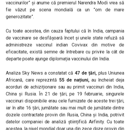
vaccinurilor” și anume că premierul Narendra Modi vrea să
fie văzut pe scena mondială ca un ”om de mare
generozitate”.
Cu toate acestea, din cauza faptului că în India, campania
de vaccinare se desfășoară încet și unele state refuză să
administreze vaccinul indian Covivax din motive de
eficacitate, există semne de întrebare cu privire la cât de
departe poate ajunge diplomația vaccinului din India.
Analiza Sky News a constatat că
47 de țări,
plus Uniunea
Africană, care reprezintă
55 de națiuni,
au încheiat deja
acorduri de achiziționare sau au primit vaccinuri din India,
China și Rusia. În 21 de țări, pe 19 februarie, singurele
vaccinuri disponibile erau cele furnizate de aceste trei țări,
iar în alte 16 țări, jumătate sau mai mult de jumătate dintre
dozele contractate provin din Rusia, China și India, potrivit
datelor companiei de analiză științifică Airfinity. Cu toate
acestea, la nivel mondial doar una din zece doze provin din