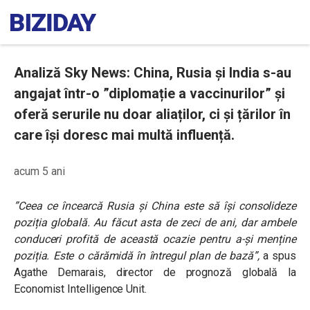
Analiză Sky News: China, Rusia și India s-au
angajat într-o ”diplomație a vaccinurilor” și
oferă serurile nu doar aliaților, ci și țărilor în
care își doresc mai multă influență.
acum 5 ani
”Ceea ce încearcă Rusia și China este să își consolideze
poziția globală. Au făcut asta de zeci de ani, dar ambele
conduceri profită de această ocazie pentru a-și menține
poziția. Este o cărămidă în întregul plan de bază”,
a spus
Agathe Demarais, director de prognoză globală la
Economist Intelligence Unit.