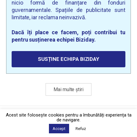
nicio formă de finanțare din fonduri
guvernamentale. Spațiile de publicitate sunt
limitate, iar reclama neinvazivă.
Dacă îți place ce facem, poți contribui tu
pentru susținerea echipei Biziday.
SUSȚINE ECHIPA BIZIDAY
Mai multe știri
Politica de confidențialitate
·
Contact
Acest site foloseşte cookies pentru a îmbunătăți experiența ta
2026 © Biziday
de navigare.
Accept
Refuz