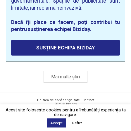
guvernamentale. Spațiile de publicitate sunt
limitate, iar reclama neinvazivă.
Dacă îți place ce facem, poți contribui tu
pentru susținerea echipei Biziday.
SUSȚINE ECHIPA BIZIDAY
Mai multe știri
Politica de confidențialitate
·
Contact
2026 © Biziday
Acest site foloseşte cookies pentru a îmbunătăți experiența ta
de navigare.
Accept
Refuz