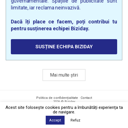
guvernamentale. Spațiile de publicitate sunt
limitate, iar reclama neinvazivă.
Dacă îți place ce facem, poți contribui tu
pentru susținerea echipei Biziday.
SUSȚINE ECHIPA BIZIDAY
Mai multe știri
Politica de confidențialitate
·
Contact
2026 © Biziday
Acest site foloseşte cookies pentru a îmbunătăți experiența ta
de navigare.
Accept
Refuz