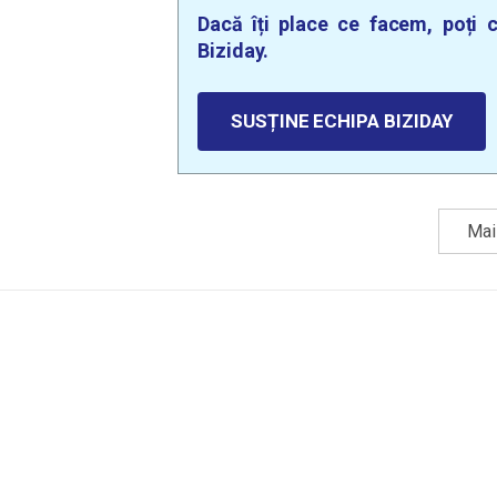
Dacă îți place ce facem, poți c
Biziday.
SUSȚINE ECHIPA BIZIDAY
Mai 