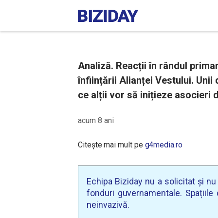
Analiză. Reacții în rândul primari
înființării Alianței Vestului. Uni
ce alții vor să inițieze asocieri
acum 8 ani
Citește mai mult pe
g4media.ro
Echipa Biziday nu a solicitat și n
fonduri guvernamentale. Spațiile d
neinvazivă.