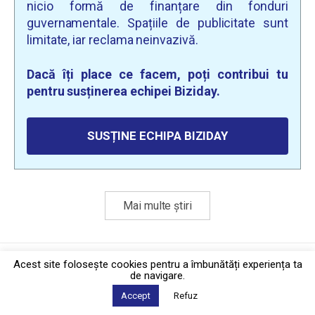
nicio formă de finanțare din fonduri
guvernamentale. Spațiile de publicitate sunt
limitate, iar reclama neinvazivă.
Dacă îți place ce facem, poți contribui tu
pentru susținerea echipei Biziday.
SUSȚINE ECHIPA BIZIDAY
Mai multe știri
Politica de confidențialitate
·
Contact
Acest site foloseşte cookies pentru a îmbunătăți experiența ta
2026 © Biziday
de navigare.
Accept
Refuz