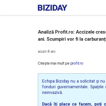
Analiză Profit.ro: Accizele cres
ani. Scumpiri vor fi la carburanți
acum 8 ani
Citește mai mult pe
profit.ro
Echipa Biziday nu a solicitat și n
fonduri guvernamentale. Spațiile d
neinvazivă.
Dacă îți place ce facem, poți c