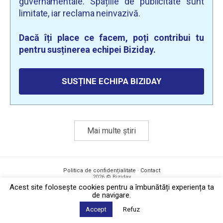
guvernamentale. Spațiile de publicitate sunt
limitate, iar reclama neinvazivă.
Dacă îți place ce facem, poți contribui tu
pentru susținerea echipei Biziday.
SUSȚINE ECHIPA BIZIDAY
Mai multe știri
Politica de confidențialitate
·
Contact
2026 © Biziday
Acest site foloseşte cookies pentru a îmbunătăți experiența ta
de navigare.
Accept
Refuz