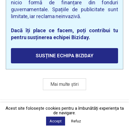
nicio formă de finanțare din fonduri
guvernamentale. Spațiile de publicitate sunt
limitate, iar reclama neinvazivă.
Dacă îți place ce facem, poți contribui tu
pentru susținerea echipei Biziday.
SUSȚINE ECHIPA BIZIDAY
Mai multe știri
Politica de confidențialitate
·
Contact
Acest site foloseşte cookies pentru a îmbunătăți experiența ta
2026 © Biziday
de navigare.
Accept
Refuz