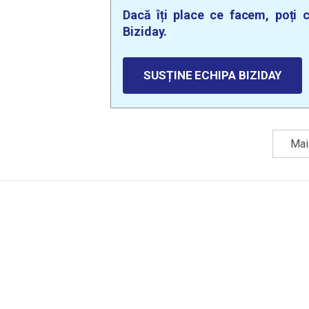
Dacă îți place ce facem, poți c
Biziday.
SUSȚINE ECHIPA BIZIDAY
Mai 