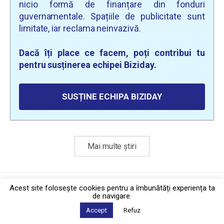
nicio formă de finanțare din fonduri
guvernamentale. Spațiile de publicitate sunt
limitate, iar reclama neinvazivă.
Dacă îți place ce facem, poți contribui tu
pentru susținerea echipei Biziday.
SUSȚINE ECHIPA BIZIDAY
Mai multe știri
Politica de confidențialitate
·
Contact
Acest site foloseşte cookies pentru a îmbunătăți experiența ta
2026 © Biziday
de navigare.
Accept
Refuz