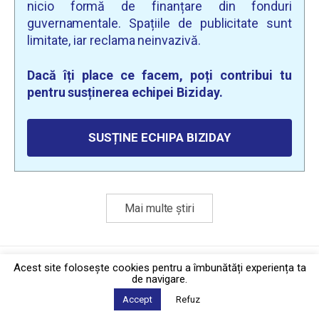
nicio formă de finanțare din fonduri
guvernamentale. Spațiile de publicitate sunt
limitate, iar reclama neinvazivă.
Dacă îți place ce facem, poți contribui tu
pentru susținerea echipei Biziday.
SUSȚINE ECHIPA BIZIDAY
Mai multe știri
Politica de confidențialitate
·
Contact
Acest site foloseşte cookies pentru a îmbunătăți experiența ta
2026 © Biziday
de navigare.
Accept
Refuz