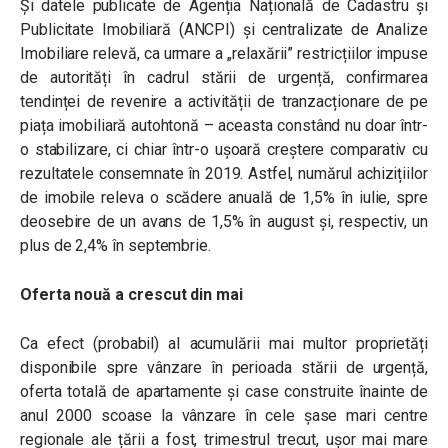
Și datele publicate de Agenția Națională de Cadastru și
Publicitate Imobiliară (ANCPI) și centralizate de Analize
Imobiliare relevă, ca urmare a „relaxării” restricțiilor impuse
de autorități în cadrul stării de urgență, confirmarea
tendinței de revenire a activității de tranzacționare de pe
piața imobiliară autohtonă – aceasta constând nu doar într-
o stabilizare, ci chiar într-o ușoară creștere comparativ cu
rezultatele consemnate în 2019. Astfel, numărul achizițiilor
de imobile releva o scădere anuală de 1,5% în iulie, spre
deosebire de un avans de 1,5% în august și, respectiv, un
plus de 2,4% în septembrie.
Oferta nouă a crescut din mai
Ca efect (probabil) al acumulării mai multor proprietăți
disponibile spre vânzare în perioada stării de urgență,
oferta totală de apartamente și case construite înainte de
anul 2000 scoase la vânzare în cele șase mari centre
regionale ale țării a fost, trimestrul trecut, ușor mai mare