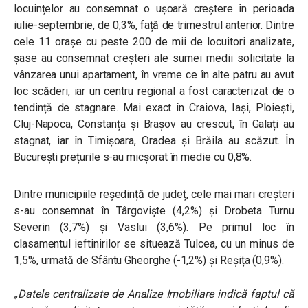
locuințelor au consemnat o ușoară creștere în perioada
iulie-septembrie, de 0,3%, față de trimestrul anterior. Dintre
cele 11 orașe cu peste 200 de mii de locuitori analizate,
șase au consemnat creșteri ale sumei medii solicitate la
vânzarea unui apartament, în vreme ce în alte patru au avut
loc scăderi, iar un centru regional a fost caracterizat de o
tendință de stagnare. Mai exact în Craiova, Iași, Ploiești,
Cluj-Napoca, Constanța și Brașov au crescut, în Galați au
stagnat, iar în Timișoara, Oradea și Brăila au scăzut. În
București prețurile s-au micșorat în medie cu 0,8%.
Dintre municipiile reședință de județ, cele mai mari creșteri
s-au consemnat în Târgoviște (4,2%) și Drobeta Turnu
Severin (3,7%) și Vaslui (3,6%). Pe primul loc în
clasamentul ieftinirilor se situează Tulcea, cu un minus de
1,5%, urmată de Sfântu Gheorghe (-1,2%) și Reșița (0,9%).
„Datele centralizate de Analize Imobiliare indică faptul că