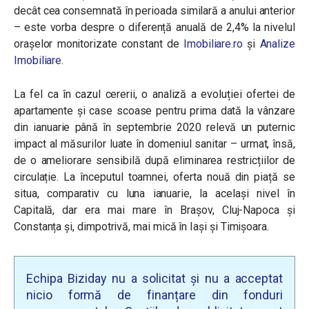
decât cea consemnată în perioada similară a anului anterior
– este vorba despre o diferență anuală de 2,4% la nivelul
orașelor monitorizate constant de
Imobiliare.ro
și
Analize
Imobiliare
.
La fel ca în cazul cererii, o analiză a evoluției ofertei de
apartamente și case scoase pentru prima dată la vânzare
din ianuarie până în septembrie 2020 relevă un puternic
impact al măsurilor luate în domeniul sanitar – urmat, însă,
de o ameliorare sensibilă după eliminarea restricțiilor de
circulație. La începutul toamnei, oferta nouă din piață se
situa, comparativ cu luna ianuarie, la același nivel în
Capitală, dar era mai mare în Brașov, Cluj-Napoca și
Constanța și, dimpotrivă, mai mică în Iași și Timișoara.
Echipa Biziday nu a solicitat și nu a acceptat
nicio formă de finanțare din fonduri