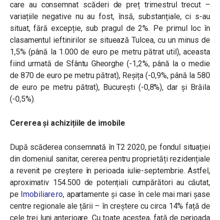
care au consemnat scăderi de preț trimestrul trecut –
variațiile negative nu au fost, însă, substanțiale, ci s-au
situat, fără excepție, sub pragul de 2%. Pe primul loc în
clasamentul ieftinirilor se situează Tulcea, cu un minus de
1,5% (până la 1.000 de euro pe metru pătrat util), aceasta
fiind urmată de Sfântu Gheorghe (-1,2%, până la o medie
de 870 de euro pe metru pătrat), Reșița (-0,9%, până la 580
de euro pe metru pătrat), București (-0,8%), dar și Brăila
(-0,5%).
Cererea și achizițiile de imobile
După scăderea consemnată în T2 2020, pe fondul situației
din domeniul sanitar, cererea pentru proprietăți rezidențiale
a revenit pe creștere în perioada iulie-septembrie. Astfel,
aproximativ 154.500 de potențiali cumpărători au căutat,
pe
Imobiliare.ro
, apartamente și case în cele mai mari șase
centre regionale ale țării – în creștere cu circa 14% față de
cele trei luni anterioare. Cu toate acestea, față de perioada