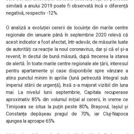
similară a anului 2019 poate fi observată încă o diferență
negativă, respectiv -12%.
O analiză a evoluției cererii de locuințe din marile centre
regionale din ianuarie până în septembrie 2020 relevă că
acest indicator a fost afectat, într-adevăr, de măsurile luate
de autorități ca reacție la noul coronavirus, dar și că el și-a
revenit, în destul de bună măsură, după trecerea la starea
de alertă. În toate marile centre regionale ale țării, interesul
pentru apartamente și case disponibile spre vânzare a
atins punctul minim în aprilie (lună petrecută întegral sub
imperiul stării de urgență), însă s-a majorat vizibil din luna
mai. La nivelul lunii septembrie, Capitala recuperase
aproximativ 85% din volumul inițial al cererii, în vreme ce
Timișoara se situa la puțin peste 80%, Brașovul, Iașiul și
Constanța depășeau pragul de 70%, iar Cluj-Napoca
ajungea la aproape 65%.