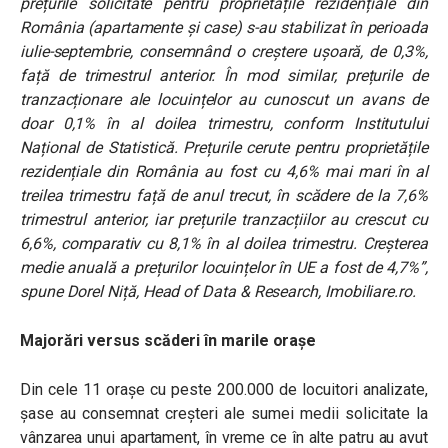
prețurile solicitate pentru proprietățile rezidențiale din
România (apartamente și case) s-au stabilizat în perioada
iulie-septembrie, consemnând o creștere ușoară, de 0,3%,
față de trimestrul anterior. În mod similar, prețurile de
tranzacționare ale locuințelor au cunoscut un avans de
doar 0,1% în al doilea trimestru, conform Institutului
Național de Statistică.
Prețurile cerute pentru proprietățile
rezidențiale din România au fost cu 4,6% mai mari în al
treilea trimestru față de anul trecut, în scădere de la 7,6%
trimestrul anterior, iar prețurile tranzacțiilor au crescut cu
6,6%, comparativ cu 8,1% în al doilea trimestru. Creșterea
medie anuală a prețurilor locuințelor în UE a fost de 4,7%”,
spune Dorel Niță, Head of Data & Research, Imobiliare.ro.
Majorări versus scăderi în marile orașe
Din cele 11 orașe cu peste 200.000 de locuitori analizate,
șase au consemnat creșteri ale sumei medii solicitate la
vânzarea unui apartament, în vreme ce în alte patru au avut