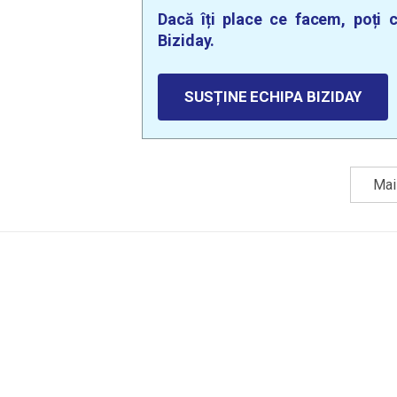
Dacă îți place ce facem, poți c
Biziday.
SUSȚINE ECHIPA BIZIDAY
Mai 