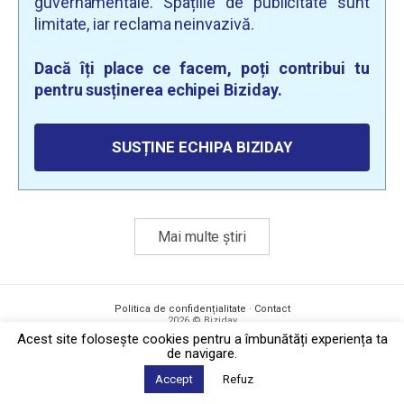
guvernamentale. Spațiile de publicitate sunt
limitate, iar reclama neinvazivă.
Dacă îți place ce facem, poți contribui tu
pentru susținerea echipei Biziday.
SUSȚINE ECHIPA BIZIDAY
Mai multe știri
Politica de confidențialitate
·
Contact
2026 © Biziday
Acest site foloseşte cookies pentru a îmbunătăți experiența ta
de navigare.
Accept
Refuz