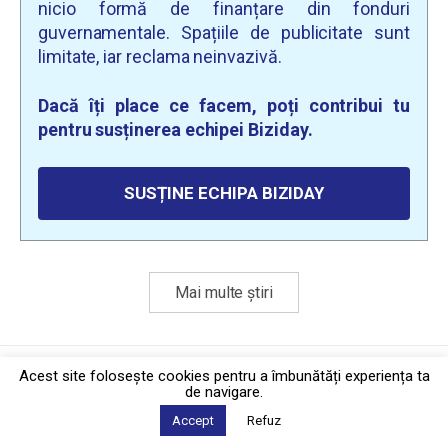
nicio formă de finanțare din fonduri
guvernamentale. Spațiile de publicitate sunt
limitate, iar reclama neinvazivă.
Dacă îți place ce facem, poți contribui tu
pentru susținerea echipei Biziday.
SUSȚINE ECHIPA BIZIDAY
Mai multe știri
Politica de confidențialitate
·
Contact
Acest site foloseşte cookies pentru a îmbunătăți experiența ta
2026 © Biziday
de navigare.
Accept
Refuz