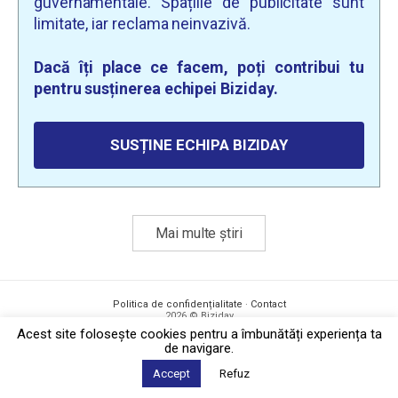
guvernamentale. Spațiile de publicitate sunt
limitate, iar reclama neinvazivă.
Dacă îți place ce facem, poți contribui tu
pentru susținerea echipei Biziday.
SUSȚINE ECHIPA BIZIDAY
Mai multe știri
Politica de confidențialitate
·
Contact
2026 © Biziday
Acest site foloseşte cookies pentru a îmbunătăți experiența ta
de navigare.
Accept
Refuz