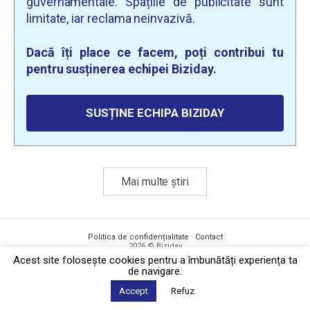
guvernamentale. Spațiile de publicitate sunt
limitate, iar reclama neinvazivă.
Dacă îți place ce facem, poți contribui tu
pentru susținerea echipei Biziday.
SUSȚINE ECHIPA BIZIDAY
Mai multe știri
Politica de confidențialitate
·
Contact
2026 © Biziday
Acest site foloseşte cookies pentru a îmbunătăți experiența ta
de navigare.
Accept
Refuz