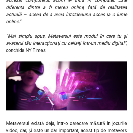
accesat computerul, acum el intră în computer. Este
diferența dintre a fi mereu online, față de realitatea
actuală – aceea de a avea întotdeauna acces la o lume
online.”
“Mai simplu spus, Metaversul este modul în care tu și
avatarul tău interacționați cu ceilalți într-un mediu digital”,
conchide NY Times.
Metaversul există deja, într-o oarecare măsură în jocurile
video, dar, și este un dar important, acest tip de metavers