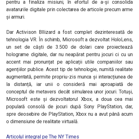
pentru a finaliza misiuni, în efortul de a-și consolida
avatarurile digitale prin colectarea de articole precum arme
și armuri.
Dar Activison Bllizard a fost complet dezinteresată de
tehnologia VR. În schimb, Microsoft a dezvoltat HoloLens,
un set de căști de 3.500 de dolari care proiectează
holograme digitale, dar nu neapărat pentru jocuri ci cu un
accent mai pronunțat pe aplicații utile companiilor sau
agențiilor publice. Acest tip de tehnologie, numită realitate
augmentată, permite propriu-zis munca și interacțiunea de
la distanță, iar unii o consideră mai aproapiată de
conceptul de metavers decât simularea unor jocuri. Totuși,
Microsoft este și dezvoltatorul Xbox, a doua cea mai
populară consolă de jocuri după Sony PlayStation, dar,
spre deosebire de PlayStation, Xbox nu a avut până acum
o dimensiune de realitate virtuală.
Articolul integral pe The NY Times