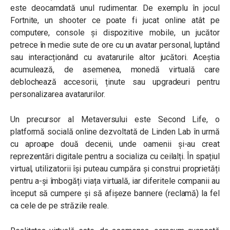
este deocamdată unul rudimentar. De exemplu în jocul
Fortnite, un shooter ce poate fi jucat online atât pe
computere, console și dispozitive mobile, un jucător
petrece în medie sute de ore cu un avatar personal, luptând
sau interacționând cu avatarurile altor jucători. Aceștia
acumulează, de asemenea, monedă virtuală care
deblochează accesorii, ținute sau upgradeuri pentru
personalizarea avatarurilor.
Un precursor al Metaversului este Second Life, o
platformă socială online dezvoltată de Linden Lab în urmă
cu aproape două decenii, unde oamenii și-au creat
reprezentări digitale pentru a socializa cu ceilalți. În spațiul
virtual, utilizatorii își puteau cumpăra și construi proprietăți
pentru a-și îmbogăți viața virtuală, iar diferitele companii au
început să cumpere și să afișeze bannere (reclamă) la fel
ca cele de pe străzile reale.