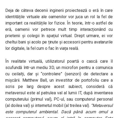
Deja de câteva decenii inginerii proiectează o eră în care
identitățile virtuale ale oamenilor vor juca un rol la fel de
important ca realitățile lor fizice. În teorie, într-o astfel de
eră, oamenii vor petrece mult timp interacționând cu
prietenii și colegii în spațiul virtual. Drept urmare, ei vor
cheltui bani și acolo pe ținute și accesorii pentru avatarurile
lor digitale, la fel cum o fac în viața reală.
În realitate virtuală, utilizatorul poartă o cască care îl
scufundă într-un mediu 3D, un microfon pentru a comunica
cu ceilalți, dar și “controlere” (senzori) de detectare a
mișcării. Matthew Ball, un investitor de portofoliu care a
scris pe larg despre acest subiect, consideră că
metaversul este al patrulea val al lumii IT, după inventarea
computerului (primul val), PC-ul, sau computerul personal
(al doilea val) și internetul mobil (al treilea val).
“Metaversul
este computerul ambiental. Dacă până acum omul a