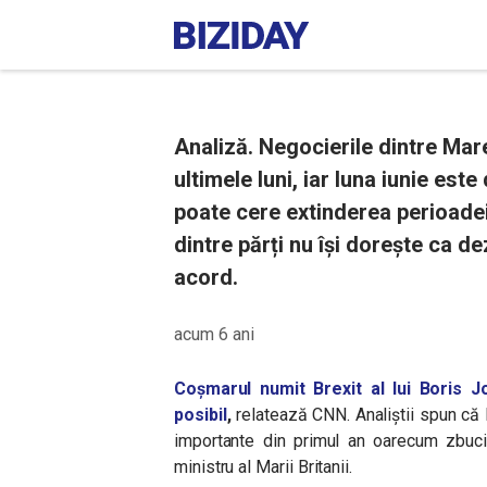
Analiză. Negocierile dintre Mare
ultimele luni, iar luna iunie est
poate cere extinderea perioadei
dintre părți nu își dorește ca de
acord.
acum 6 ani
Coșmarul numit Brexit al lui Boris 
posibil
,
relatează CNN. Analiștii spun că l
importante din primul an oarecum zbuciu
ministru al Marii Britanii.