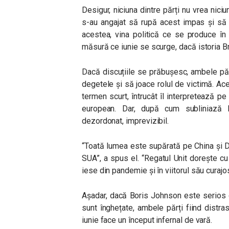
Desigur, niciuna dintre părți nu vrea nic
s-au angajat să rupă acest impas și să 
acestea, vina politică ce se produce în
măsură ce iunie se scurge, dacă istoria Br
Dacă discuțiile se prăbușesc, ambele păr
degetele și să joace rolul de victimă. Ace
termen scurt, întrucât îl interpretează pe 
european. Dar, după cum subliniază
dezordonat, imprevizibil.
“Toată lumea este supărată pe China și D
SUA”, a spus el. “Regatul Unit dorește c
iese din pandemie și în viitorul său curajo
Așadar, dacă Boris Johnson este serios c
sunt înghețate, ambele părți fiind distr
iunie face un început infernal de vară.