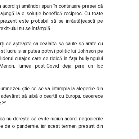
iun acord și amândoi spun în continuare presei că
ajungă la o soluție benefică reciproc. Cu toate
 prezent este probabil să se înrăutățească pe
exit-ului nu se întâmplă.
ți se așteaptă ca cealaltă să caute să arate cu
st lucru s-ar putea potrivi politic lui Johnson pe
liderul curajos care se ridică în fața bullyingului
 Menon, lumea post-Covid deja pare un loc
umnezeu știe ce se va întâmpla la alegerile din
u adevărat să aibă o ceartă cu Europa, deoarece
s?”
ă nu dorește să evite niciun acord, negocierile
ase de o pandemie, iar acest termen presant din