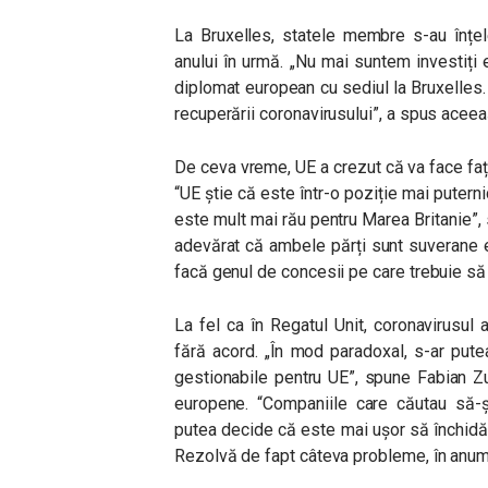
La Bruxelles, statele membre s-au înțele
anului în urmă. „Nu mai suntem investiți 
diplomat european cu sediul la Bruxelles.
recuperării coronavirusului”, a spus aceea
De ceva vreme, UE a crezut că va face faț
“UE știe că este într-o poziție mai puterni
este mult mai rău pentru Marea Britanie”,
adevărat că ambele părți sunt suverane eg
facă genul de concesii pe care trebuie să 
La fel ca în Regatul Unit, coronavirusul
fără acord. „În mod paradoxal, s-ar pute
gestionabile pentru UE”, spune Fabian Zul
europene. “Companiile care căutau să-ș
putea decide că este mai ușor să închidă c
Rezolvă de fapt câteva probleme, în anumi