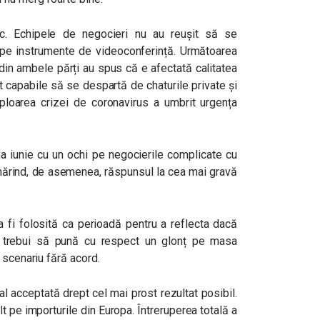
ic. Echipele de negocieri nu au reușit să se
 pe instrumente de videoconferință. Următoarea
 din ambele părți au spus că e afectată calitatea
 capabile să se despartă de chaturile private și
loarea crizei de coronavirus a umbrit urgența
a iunie cu un ochi pe negocierile complicate cu
mărind, de asemenea, răspunsul la cea mai gravă
a fi folosită ca perioadă pentru a reflecta dacă
 trebui să pună cu respect un glonț pe masa
 scenariu fără acord.
l acceptată drept cel mai prost rezultat posibil.
 pe importurile din Europa. Întreruperea totală a