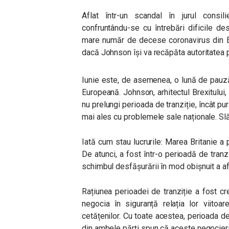
Aflat într-un scandal în jurul consil
confruntându-se cu întrebări dificile d
mare număr de decese coronavirus din Eur
dacă Johnson își va recăpăta autoritatea p
Iunie este, de asemenea, o lună de pauză
Europeană. Johnson, arhitectul Brexitului
nu prelungi perioada de tranziție, încât pur
mai ales cu problemele sale naționale. Sl
Iată cum stau lucrurile: Marea Britanie a 
De atunci, a fost într-o perioadă de tranz
schimbul desfășurării în mod obișnuit a afa
Rațiunea perioadei de tranziție a fost c
negocia în siguranță relația lor viitoar
cetățenilor. Cu toate acestea, perioada d
din ambele părți spun că aceste negocieri