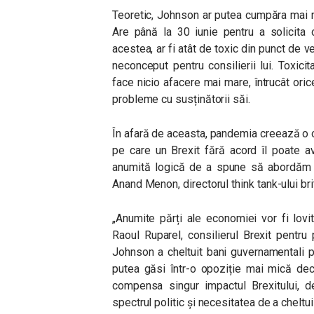
Teoretic, Johnson ar putea cumpăra mai m
Are până la 30 iunie pentru a solicita 
acestea, ar fi atât de toxic din punct de ve
neconceput pentru consilierii lui. Toxic
face nicio afacere mai mare, întrucât ori
probleme cu susținătorii săi.
În afară de aceasta, pandemia creează o 
pe care un Brexit fără acord îl poate a
anumită logică de a spune să abordăm 
Anand Menon, directorul think tank-ului bri
„Anumite părți ale economiei vor fi lovi
Raoul Ruparel, consilierul Brexit pentr
Johnson a cheltuit bani guvernamentali p
putea găsi într-o opoziție mai mică dec
compensa singur impactul Brexitului, d
spectrul politic și necesitatea de a cheltu