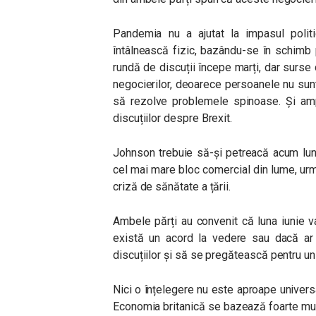
Pandemia nu a ajutat la impasul polit
întâlnească fizic, bazându-se în schimb
rundă de discuții începe marți, dar surse
negocierilor, deoarece persoanele nu sunt
să rezolve problemele spinoase. Și amp
discuțiilor despre Brexit.
Johnson trebuie să-și petreacă acum lun
cel mai mare bloc comercial din lume, ur
criză de sănătate a țării.
Ambele părți au convenit că luna iunie v
există un acord la vedere sau dacă ar
discuțiilor și să se pregătească pentru un
Nici o înțelegere nu este aproape universa
Economia britanică se bazează foarte mult