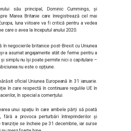
ierului său principal, Dominic Cummings, și
espre Marea Britanie care înregistrează cel mai
opa, luna viitoare va fi critică pentru a vedea
e care o avea la începutul anului 2020.
 în negocierile britanice post-Brexit cu Uniunea
, și-a asumat angajamente atât de ferme pentru a
 și simplu nu își poate permite nici o capitulare –
ăbiciunea nu este o opțiune.
părăsit oficial Uniunea Europeană în 31 ianuarie.
iție în care respectă în continuare regulile UE în
cerilor, în special a comerțului.
rearea unui spațiu în care ambele părți să poată
e, fără a provoca perturbări întreprinderilor și
e tranziție se încheie pe 31 decembrie, iar surse
 nu merg foarte bine.