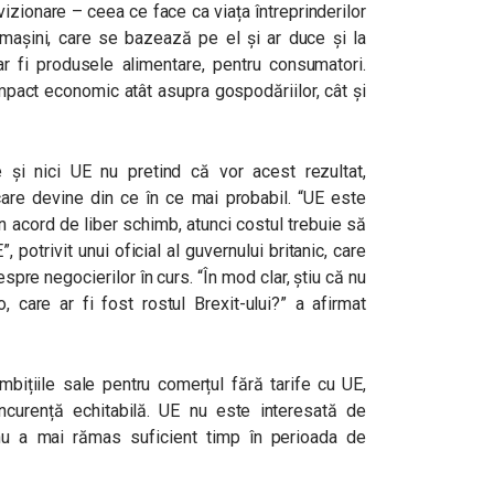
vizionare – ceea ce face ca viața întreprinderilor
 mașini, care se bazează pe el și ar duce și la
ar fi produsele alimentare, pentru consumatori.
mpact economic atât asupra gospodăriilor, cât și
e și nici UE nu pretind că vor acest rezultat,
care devine din ce în ce mai probabil. “UE este
n acord de liber schimb, atunci costul trebuie să
 potrivit unui oficial al guvernului britanic, care
spre negocierilor în curs. “În mod clar, știu că nu
 care ar fi fost rostul Brexit-ului?” a afirmat
bițiile sale pentru comerțul fără tarife cu UE,
ncurență echitabilă. UE nu este interesată de
u a mai rămas suficient timp în perioada de