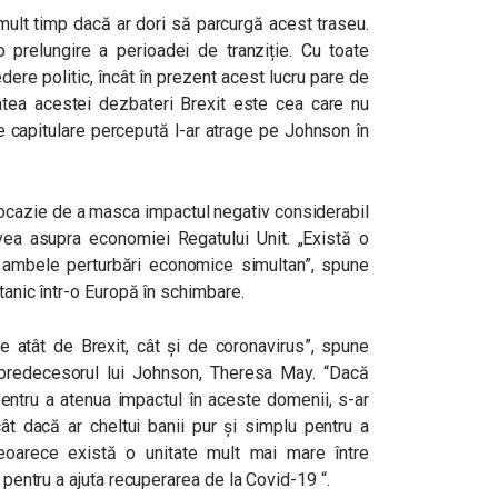
ult timp dacă ar dori să parcurgă acest traseu.
o prelungire a perioadei de tranziție. Cu toate
dere politic, încât în ​​prezent acest lucru pare de
itatea acestei dezbateri Brexit este cea care nu
ce capitulare percepută l-ar atrage pe Johnson în
ocazie de a masca impactul negativ considerabil
vea asupra economiei Regatului Unit. „Există o
ambele perturbări economice simultan”, spune
tanic într-o Europă în schimbare.
te atât de Brexit, cât și de coronavirus”, spune
u predecesorul lui Johnson, Theresa May. “Dacă
entru a atenua impactul în aceste domenii, s-ar
ât dacă ar cheltui banii pur și simplu pentru a
eoarece există o unitate mult mai mare între
i pentru a ajuta recuperarea de la Covid-19 “.