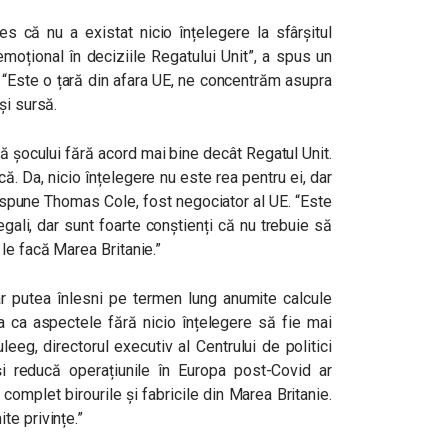
s că nu a existat nicio înțelegere la sfârșitul
emoțional în deciziile Regatului Unit”, a spus un
 “Este o țară din afara UE, ne concentrăm asupra
și sursă.
ă șocului fără acord mai bine decât Regatul Unit.
că. Da, nicio înțelegere nu este rea pentru ei, dar
 spune Thomas Cole, fost negociator al UE. “Este
ali, dar sunt foarte conștienți că nu trebuie să
le facă Marea Britanie.”
 ar putea înlesni pe termen lung anumite calcule
a ca aspectele fără nicio înțelegere să fie mai
eeg, directorul executiv al Centrului de politici
i reducă operațiunile în Europa post-Covid ar
omplet birourile și fabricile din Marea Britanie.
te privințe.”