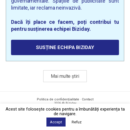
guvernamentale. Spațiile de publicitate sunt
limitate, iar reclama neinvazivă.
Dacă îți place ce facem, poți contribui tu
pentru susținerea echipei Biziday.
SUSȚINE ECHIPA BIZIDAY
Mai multe știri
Politica de confidențialitate
·
Contact
2026 © Biziday
Acest site foloseşte cookies pentru a îmbunătăți experiența ta
de navigare.
Accept
Refuz