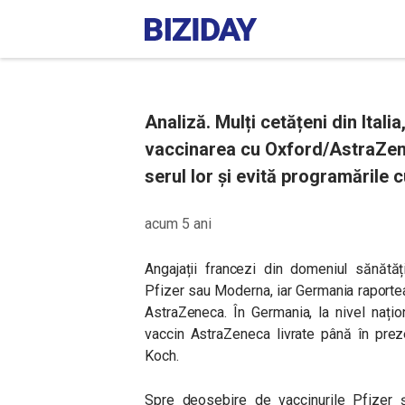
Analiză. Mulți cetățeni din Ital
vaccinarea cu Oxford/AstraZenec
serul lor și evită programările
acum 5 ani
Angajații francezi din domeniul sănătății
Pfizer sau Moderna, iar Germania raporte
AstraZeneca. În Germania, la nivel nați
vaccin AstraZeneca livrate până în prezen
Koch.
Spre deosebire de vaccinurile Pfizer