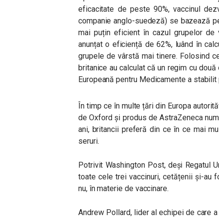
eficacitate de peste 90%, vaccinul dez
companie anglo-suedeză) se bazează pe o
mai puțin eficient în cazul grupelor de
anunțat o eficiență de 62%, luând în calc
grupele de vârstă mai tinere. Folosind c
britanice au calculat că un regim cu două
Europeană pentru Medicamente a stabilit 
În timp ce în multe țări din Europa autori
de Oxford și produs de AstraZeneca numa
ani, britancii preferă din ce în ce mai mu
seruri.
Potrivit Washington Post, deși Regatul U
toate cele trei vaccinuri, cetățenii și-au
nu, în materie de vaccinare.
Andrew Pollard, lider al echipei de care a