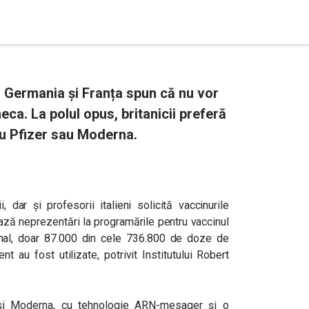
ia, Germania și Franța spun că nu vor
a. La polul opus, britanicii preferă
 cu Pfizer sau Moderna.
, dar și profesorii italieni solicită vaccinurile
ază neprezentări la programările pentru vaccinul
onal, doar 87.000 din cele 736.800 de doze de
t au fost utilizate, potrivit Institutului Robert
 și Moderna, cu tehnologie ARN-mesager și o