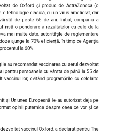
voltat de Oxford și produs de AstraZeneca (o
 tehnologie clasică, cu un virus ameliorat, dar
 vârstă de peste 65 de ani. Inițial, compania a
ul însă o ponderare a rezultatelor cu cele de la
eva mai multe date, autoritățile de reglementare
 doze ajunge la 70% eficiență, în timp ce Agenția
procentul la 60%.
tățile au recomandat vaccinarea cu serul dezvoltat
i pentru persoanele cu vârsta de până la 55 de
lt vaccinul lor, evitând programările cu celelalte
nit și Uniunea Europeană le-au autorizat deja pe
 format opinii puternice despre ceea ce vor și ce
 dezvoltat vaccinul Oxford, a declarat pentru The