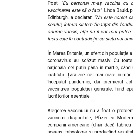
Post:
“Eu personal m-aș vaccina cu or
vaccinarea este să o faci”
. Linda Bauld, 
Edinburgh, a declarat:
“Nu este corect c
serului, într-un sistem finanțat din fond
anume vaccin, alții nu îl vor mai pute
lucru este în contradicție cu sistemul uni
În Marea Britanie, un sfert din populație a
coronavirus au scăzut masiv. Cu toate
națională cel puțin până în martie, când
instituții. Țara are cel mai mare număr
începutul pandemiei, dar premierul Jo
vaccinarea populației generale, fiind e
lucrătorilor esențiale.
Alegerea vaccinului nu a fost o proble
vaccinuri disponibile, Pfizer și Modern
companii americane (chiar dacă fabrica
aceeași tehnologie și producând rezultat