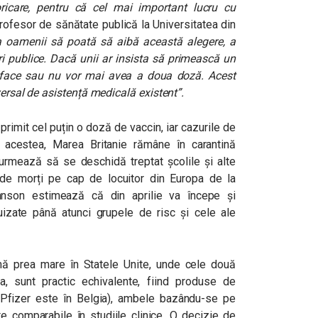
icare, pentru că cel mai important lucru cu
profesor de sănătate publică la Universitatea din
a oamenii să poată să aibă această alegere, a
uri publice. Dacă unii ar insista să primească un
a face sau nu vor mai avea a doua doză. Acest
versal de asistență medicală existent”.
 primit cel puțin o doză de vaccin, iar cazurile de
 acestea, Marea Britanie rămâne în carantină
 urmează să se deschidă treptat școlile și alte
 de morți pe cap de locuitor din Europa de la
hnson estimează că din aprilie va începe și
puizate până atunci grupele de risc și cele ale
mă prea mare în Statele Unite, unde cele două
a, sunt practic echivalente, fiind produse de
 Pfizer este în Belgia), ambele bazându-se pe
e comparabile în studiile clinice. O decizie de