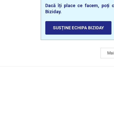
Dacă îți place ce facem, poți c
Biziday.
SUSȚINE ECHIPA BIZIDAY
Mai 