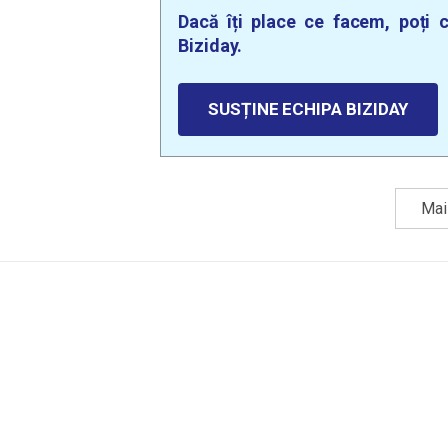
Dacă îți place ce facem, poți c
Biziday.
SUSȚINE ECHIPA BIZIDAY
Mai 