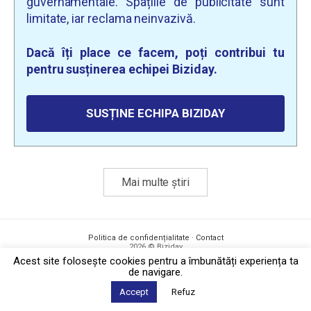
guvernamentale. Spațiile de publicitate sunt
limitate, iar reclama neinvazivă.
Dacă îți place ce facem, poți contribui tu
pentru susținerea echipei Biziday.
SUSȚINE ECHIPA BIZIDAY
Mai multe știri
Politica de confidențialitate
·
Contact
2026 © Biziday
Acest site foloseşte cookies pentru a îmbunătăți experiența ta
de navigare.
Accept
Refuz