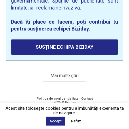
guvernamentale. Spațiile de publicitate sunt
limitate, iar reclama neinvazivă.
Dacă îți place ce facem, poți contribui tu
pentru susținerea echipei Biziday.
SUSȚINE ECHIPA BIZIDAY
Mai multe știri
Politica de confidențialitate
·
Contact
2026 © Biziday
Acest site foloseşte cookies pentru a îmbunătăți experiența ta
de navigare.
Accept
Refuz