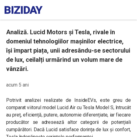
Analiză. Lucid Motors și Tesla, rivale în
domeniul tehnologiilor mașinilor electrice,
își împart piața, unii adresându-se sectorului
de lux, ceilalți urmărind un volum mare de
vânzări.
acum 5 ani
Potrivit analizei realizate de InsideEVs, este greu de
comparat viitorul model Lucid Air cu Tesla Model S, întrucât
au preț, eficiență, putere, autonomie diferențiate, iar fiecare
producător se adresează altor categorii de potențiali
cumpărători. Dacă Lucid satisface dorința de lux și confort,
Tesla îndeplinește cerințele performanței.