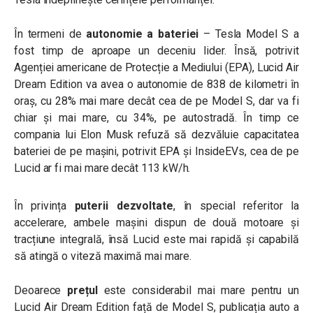
În termeni de
autonomie a bateriei
– Tesla Model S a
fost timp de aproape un deceniu lider. Însă, potrivit
Agenției americane de Protecție a Mediului (EPA), Lucid Air
Dream Edition va avea o autonomie de 838 de kilometri în
oraș, cu 28% mai mare decât cea de pe Model S, dar va fi
chiar și mai mare, cu 34%, pe autostradă. În timp ce
compania lui Elon Musk refuză să dezvăluie capacitatea
bateriei de pe mașini, potrivit EPA și InsideEVs, cea de pe
Lucid ar fi mai mare decât 113 kW/h.
În privința
puterii dezvoltate
, în special referitor la
accelerare, ambele mașini dispun de două motoare și
tracțiune integrală, însă Lucid este mai rapidă și capabilă
să atingă o viteză maximă mai mare.
Deoarece
prețul
este considerabil mai mare pentru un
Lucid Air Dream Edition față de Model S, publicația auto a